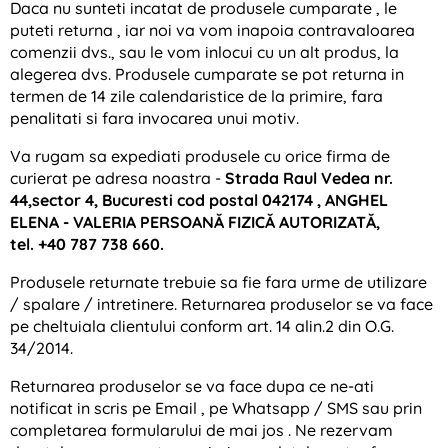
Daca nu sunteti incatat de produsele cumparate , le
puteti returna , iar noi va vom inapoia contravaloarea
comenzii dvs., sau le vom inlocui cu un alt produs, la
alegerea dvs. Produsele cumparate se pot returna in
termen de 14 zile calendaristice de la primire, fara
penalitati si fara invocarea unui motiv.
Va rugam sa expediati produsele cu orice firma de
curierat pe adresa noastra -
Strada Raul Vedea nr.
44,sector 4, Bucuresti cod postal 042174 ,
ANGHEL
ELENA - VALERIA PERSOANĂ FIZICĂ AUTORIZATĂ
,
tel.
+40 787 738 660.
Produsele returnate trebuie sa fie fara urme de utilizare
/ spalare / intretinere. Returnarea produselor se va face
pe cheltuiala clientului conform art. 14 alin.2 din O.G.
34/2014.
Returnarea produselor se va face dupa ce ne-ati
notificat in scris pe Email , pe Whatsapp / SMS sau prin
completarea formularului de mai jos . Ne rezervam