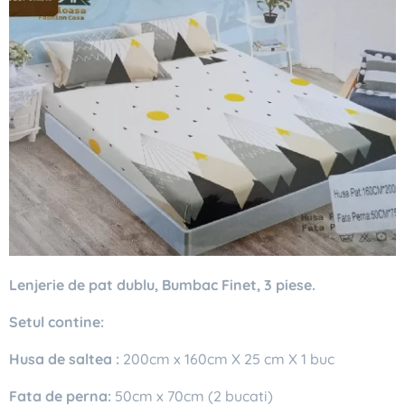
Lenjerie de pat dublu, Bumbac Finet, 3 piese.
Setul contine:
Husa de saltea :
200cm x 160cm X 25 cm X 1 buc
Fata de perna:
50cm x 70cm (2 bucati)