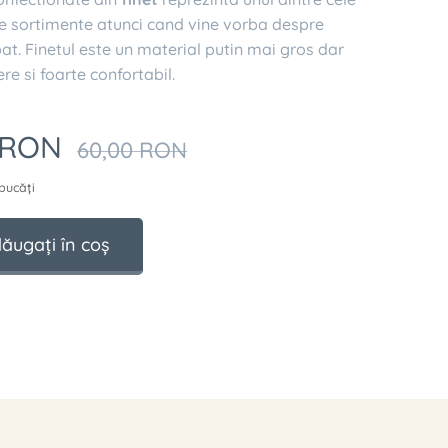
e sortimente atunci cand vine vorba despre
 pat. Finetul este un material putin mai gros dar
ere si foarte confortabil.
RON
60,00
RON
bucăți
ăugați în coș