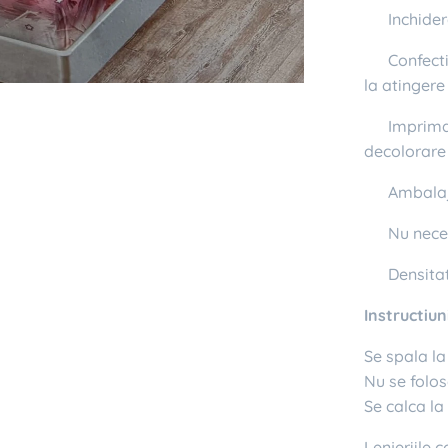
✔ Inchider
✔ Confecti
la atingere
✔ Imprimata
decolorare
✔ Ambalaj 
✔ Nu neces
✔ Densitat
Instructiuni
Se spala l
Nu se folos
Se calca l
Lenjeriile 