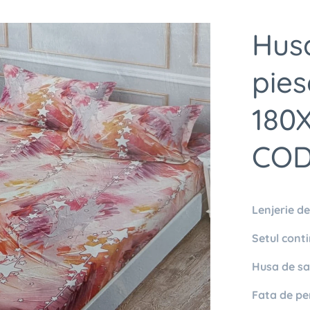
Hus
pies
180
COD
Lenjerie de
Setul conti
Husa de sal
Fata de pe