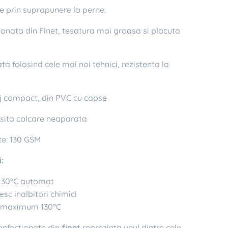
e prin suprapunere la perne.
onata din Finet, tesatura mai groasa si placuta
 folosind cele mai noi tehnici, rezistenta la
compact, din PVC cu capse
ita calcare neaparata
e: 130 GSM
:
a 30°C automat
esc inalbitori chimici
a maximum 130°C
confectionate din
finet
reprezinta unul dintre cele