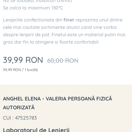
Nu se folosesc inalbitori chimici
Se calca la maximum 130°C
Lenjeriile confectionate din
finet
reprezinta unul dintre
cele mai cautate sortimente atunci cand vine vorba
despre lenjerii de pat. Finetul este un material putin mai
gros dar fin la atingere si foarte confortabil.
39,99
RON
60,00
RON
39,99 RON / 1 bucăți
ANGHEL ELENA - VALERIA PERSOANĂ FIZICĂ
AUTORIZATĂ
CUI : 47525783
Laboratorul de Lenjerii