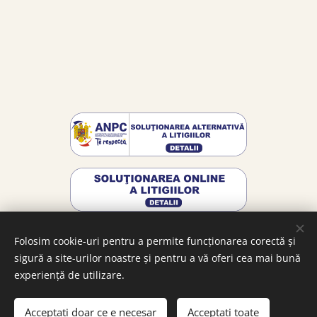
Folosim cookie-uri pentru a permite funcționarea corectă și
sigură a site-urilor noastre și pentru a vă oferi cea mai bună
Cookie-uri
experiență de utilizare.
Stoc epuizat
Acceptați doar ce e necesar
Acceptați toate