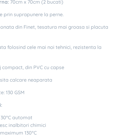
rna:
70cm x 70cm (2 bucati)
e prin suprapunere la perne.
onata din Finet, tesatura mai groasa si placuta
 folosind cele mai noi tehnici, rezistenta la
compact, din PVC cu capse
ita calcare neaparata
e: 130 GSM
:
a 30°C automat
esc inalbitori chimici
a maximum 130°C