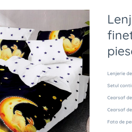
Lenj
fine
pies
Lenjerie de
Setul conti
Cearsaf de 
Cearsaf
de
Fata de pe