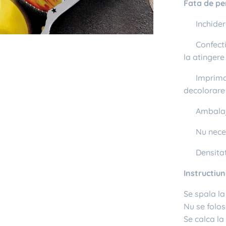
Fata de pe
✔ Inchider
✔ Confecti
la atingere
✔ Imprimata
decolorare
✔ Ambalaj 
✔ Nu neces
✔ Densitat
Instructiuni
Se spala l
Nu se folos
Se calca l