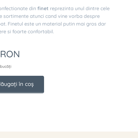
confectionate din
finet
reprezinta unul dintre cele
e sortimente atunci cand vine vorba despre
 pat. Finetul este un material putin mai gros dar
ere si foarte confortabil.
RON
 bucăți
ăugați în coș