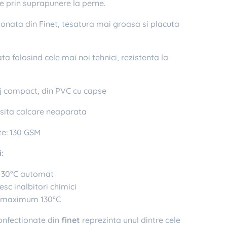
e prin suprapunere la perne.
onata din Finet, tesatura mai groasa si placuta
 folosind cele mai noi tehnici, rezistenta la
compact, din PVC cu capse
ita calcare neaparata
e: 130 GSM
:
a 30°C automat
esc inalbitori chimici
a maximum 130°C
confectionate din
finet
reprezinta unul dintre cele