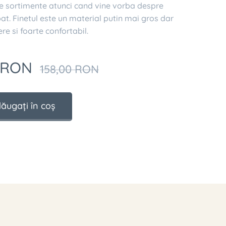
e sortimente atunci cand vine vorba despre
 pat. Finetul este un material putin mai gros dar
ere si foarte confortabil.
RON
158,00
RON
ăugați în coș