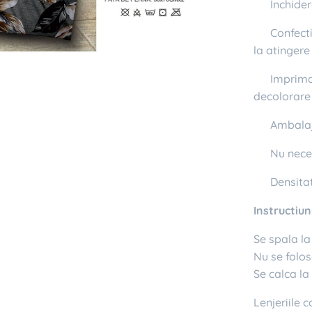
✔ Inchider
✔ Confecti
la atingere
✔ Imprimata
decolorare
✔ Ambalaj 
✔ Nu neces
✔ Densitat
Instructiuni
Se spala l
Nu se folos
Se calca l
Lenjeriile 