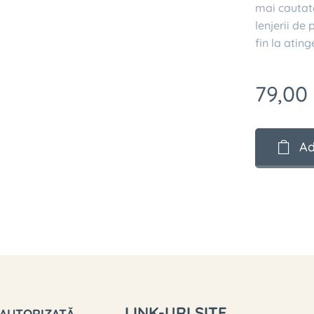
mai cautat
lenjerii de
fin la ating
79,00
Ad
LINK-URI SITE
 AUTORIZATĂ