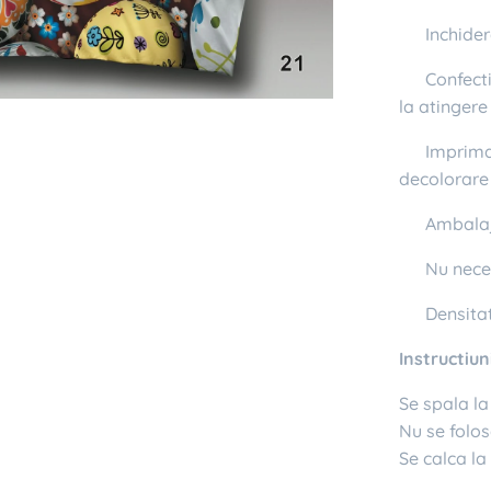
✔ Inchider
✔ Confecti
la atingere
✔ Imprimata
decolorare
✔ Ambalaj 
✔ Nu neces
✔ Densitat
Instructiuni
Se spala l
Nu se folos
Se calca l