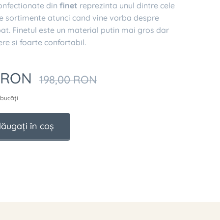
confectionate din
finet
reprezinta unul dintre cele
e sortimente atunci cand vine vorba despre
 pat. Finetul este un material putin mai gros dar
ere si foarte confortabil.
RON
198,00
RON
 bucăți
ăugați în coș