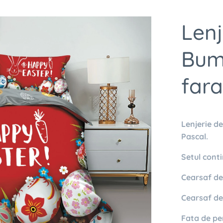
Lenj
Bumb
fara
Lenjerie d
Pascal.
Setul conti
Cearsaf de 
Cearsaf
de
Fata de pe